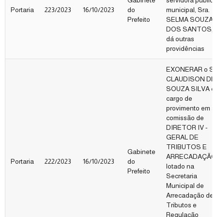
Gabinete
servidora pública
Portaria
223/2023
16/10/2023
do
municipal, Sra.
Prefeito
SELMA SOUZA
DOS SANTOS, 
dá outras
providências
EXONERAR o Sr
CLAUDISON DE
SOUZA SILVA d
cargo de
provimento em
comissão de
DIRETOR IV -
GERAL DE
TRIBUTOS E
Gabinete
ARRECADAÇÃO
Portaria
222/2023
16/10/2023
do
lotado na
Prefeito
Secretaria
Municipal de
Arrecadação de
Tributos e
Regulação