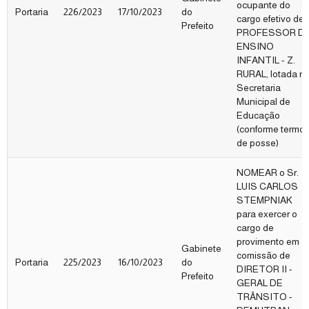
ocupante do
Portaria
226/2023
17/10/2023
do
cargo efetivo de
Prefeito
PROFESSOR D
ENSINO
INFANTIL - Z.
RURAL, lotada n
Secretaria
Municipal de
Educação
(conforme termo
de posse)
NOMEAR o Sr.
LUIS CARLOS
STEMPNIAK
para exercer o
cargo de
provimento em
Gabinete
comissão de
Portaria
225/2023
16/10/2023
do
DIRETOR II -
Prefeito
GERAL DE
TRÂNSITO -