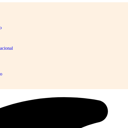
o
acional
ão