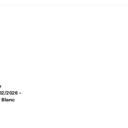
e
02/2026 –
r Blanc