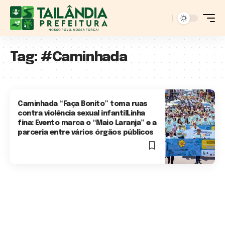
Tag:
#Caminhada
Caminhada “Faça Bonito” toma ruas
contra violência sexual infantilLinha
fina: Evento marca o “Maio Laranja” e a
parceria entre vários órgãos públicos
2 Min Read