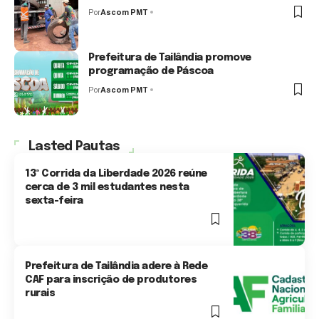
Por
Ascom PMT
1 Min Read
Prefeitura de Tailândia promove
programação de Páscoa
Por
Ascom PMT
1 Min Read
Lasted Pautas
13ª Corrida da Liberdade 2026 reúne
cerca de 3 mil estudantes nesta
sexta-feira
1 Min Read
Prefeitura de Tailândia adere à Rede
CAF para inscrição de produtores
rurais
3 Min Read