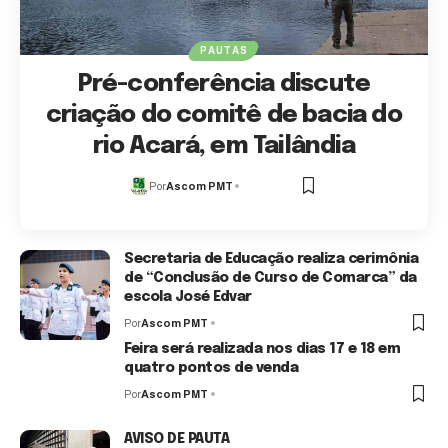
PAUTAS
Pré-conferência discute
criação do comitê de bacia do
rio Acará, em Tailândia
Por
Ascom PMT
1 Min Read
Secretaria de Educação realiza cerimônia
de “Conclusão de Curso de Comarca” da
escola José Edvar
Por
Ascom PMT
1 Min Read
Feira será realizada nos dias 17 e 18 em
quatro pontos de venda
Por
Ascom PMT
1 Min Read
AVISO DE PAUTA