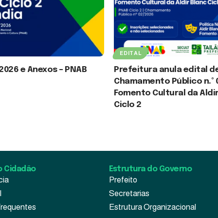
EDITAL
/2026 e Anexos – PNAB
Prefeitura anula edital d
Chamamento Público n.º 
Fomento Cultural da Aldi
 2026
Ciclo 2
30 de julho de 2026
o Cidadão
Estrutura do Governo
cia
Prefeito
l
Secretarias
Frequentes
Estrutura Organizacional