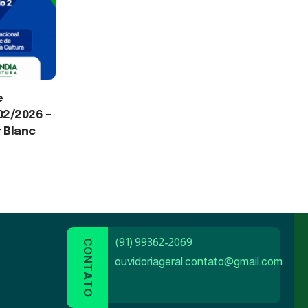
e
02/2026 –
r Blanc
(91) 99362-2069
ouvidoriageral.contato@gmail.com