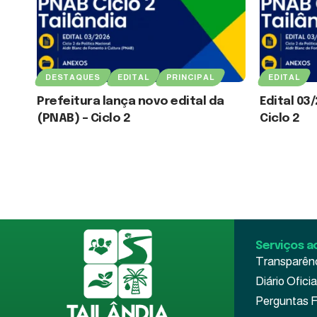
DESTAQUES
EDITAL
PRINCIPAL
EDITAL
Prefeitura lança novo edital da
Edital 03
(PNAB) – Ciclo 2
Ciclo 2
3 de agosto de 2026
3 de agosto de
Serviços a
Transparên
Diário Oficia
Perguntas 