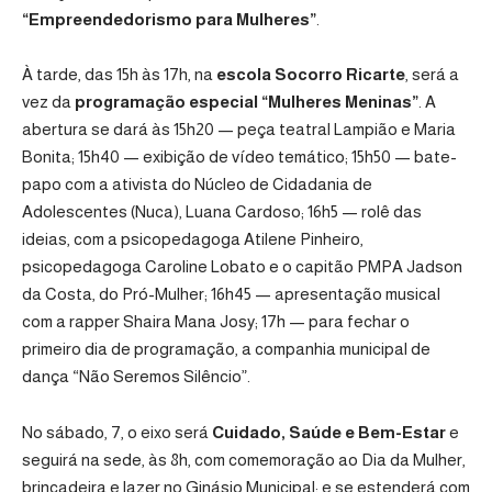
“Empreendedorismo para Mulheres”
.
À tarde, das 15h às 17h, na
escola Socorro Ricarte
, será a
vez da
programação especial “Mulheres Meninas”
. A
abertura se dará às 15h20 — peça teatral Lampião e Maria
Bonita; 15h40 — exibição de vídeo temático; 15h50 — bate-
papo com a ativista do Núcleo de Cidadania de
Adolescentes (Nuca), Luana Cardoso; 16h5 — rolê das
ideias, com a psicopedagoga Atilene Pinheiro,
psicopedagoga Caroline Lobato e o capitão PMPA Jadson
da Costa, do Pró-Mulher; 16h45 — apresentação musical
com a rapper Shaira Mana Josy; 17h — para fechar o
primeiro dia de programação, a companhia municipal de
dança “Não Seremos Silêncio”.
No sábado, 7, o eixo será
Cuidado, Saúde e Bem-Estar
e
seguirá na sede, às 8h, com comemoração ao Dia da Mulher,
brincadeira e lazer no Ginásio Municipal; e se estenderá com