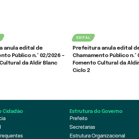
EDITAL
a anula edital de
Prefeitura anula edital d
to Público n.º 02/2026 –
Chamamento Público n.º 
ultural da Aldir Blanc
Fomento Cultural da Aldi
Ciclo 2
 2026
30 de julho de 2026
o Cidadão
Estrutura do Governo
cia
Prefeito
l
Secretarias
Frequentes
Estrutura Organizacional