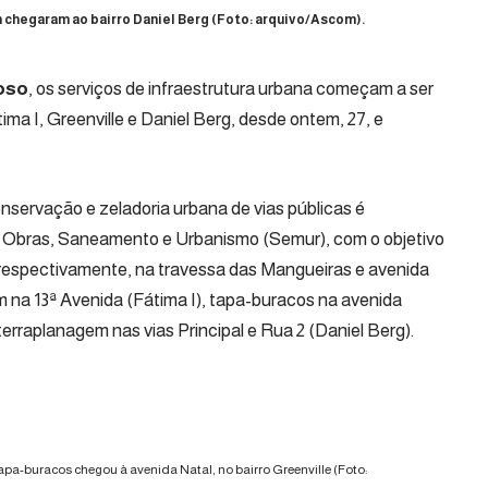
m chegaram ao bairro Daniel Berg (Foto: arquivo/Ascom).
oso
, os serviços de infraestrutura urbana começam a ser
ima I, Greenville e Daniel Berg, desde ontem, 27, e
servação e zeladoria urbana de vias públicas é
de Obras, Saneamento e Urbanismo (Semur)
, com o objetivo
 respectivamente, na travessa das Mangueiras e avenida
m na 13ª Avenida (Fátima I), tapa-buracos na avenida
 terraplanagem nas vias Principal e Rua 2 (Daniel Berg).
tapa-buracos chegou à avenida Natal, no bairro Greenville (Foto: