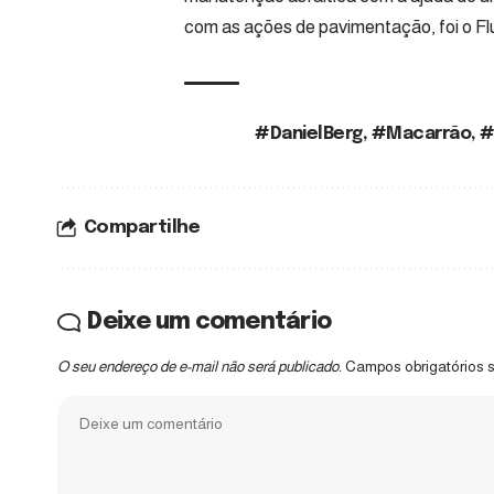
com as ações de pavimentação, foi o F
#DanielBerg
,
#Macarrão
,
#
TAGS:
Compartilhe
Deixe um comentário
O seu endereço de e-mail não será publicado.
Campos obrigatórios