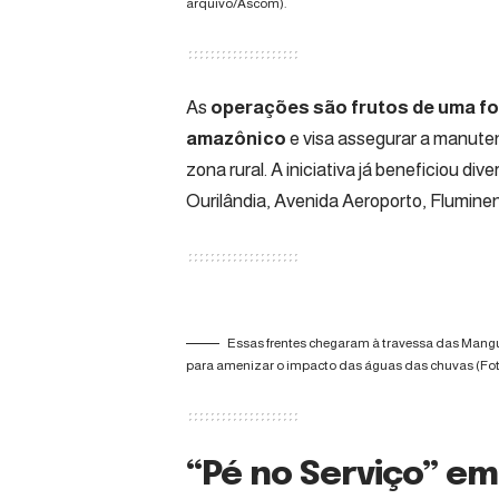
arquivo/Ascom).
As
operações são frutos de uma for
amazônico
e visa assegurar a manute
zona rural. A iniciativa já beneficiou div
Ourilândia, Avenida Aeroporto, Fluminen
Essas frentes chegaram à travessa das Mangue
para amenizar o impacto das águas das chuvas (Fot
“Pé no Serviço” e