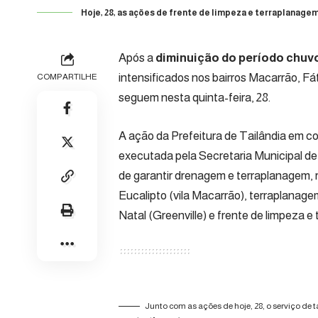
Hoje, 28, as ações de frente de limpeza e terraplanage
Após a
diminuição do período chuv
intensificados nos bairros Macarrão, Fát
COMPARTILHE
seguem nesta quinta-feira, 28.
A ação da
Prefeitura de Tailândia
em con
executada pela
Secretaria Municipal 
de garantir drenagem e terraplanagem,
Eucalipto (vila Macarrão), terraplanage
Natal (Greenville) e frente de limpeza e
Junto com as ações de hoje, 28, o serviço de 