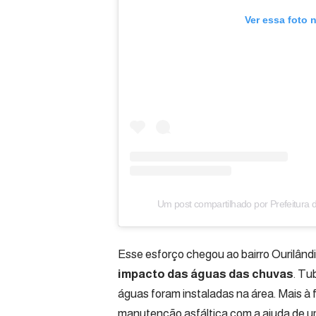
Ver essa foto 
Um post compartilhado por Prefeitura de
Esse esforço chegou ao bairro Ourilândi
impacto das águas das chuvas
. Tu
águas foram instaladas na área. Mais à 
manutenção asfáltica com a ajuda de u