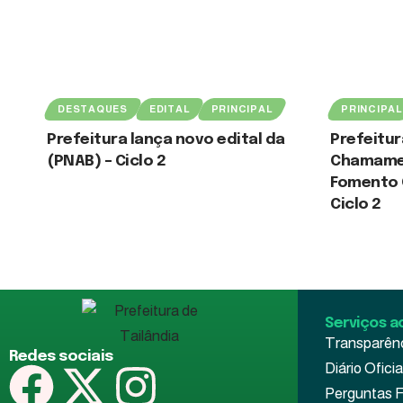
DESTAQUES
EDITAL
PRINCIPAL
PRINCIPAL
Prefeitura lança novo edital da
Prefeitur
(PNAB) – Ciclo 2
Chamamen
Fomento C
3 de agosto de 2026
Ciclo 2
3 de agosto de
Serviços a
Transparên
Redes sociais
Diário Oficia
Perguntas 