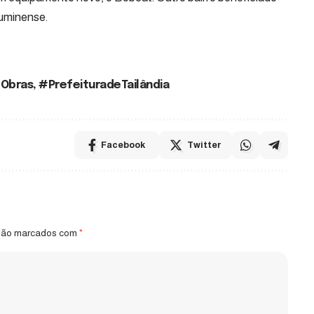
luminense.
Obras
,
#PrefeituradeTailândia
Facebook
Twitter
 são marcados com
*