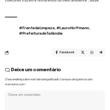
coletores trazem e retiraremos do meio ambiente”, disse.
#FrentedeLimpeza
,
#LauroHoffmann
,
TAGS:
#PrefeituradeTailândia
Facebook
Deixe um comentário
O seu endereço de e-mail não será publicado.
Campos obrigatórios são
marcados com
*