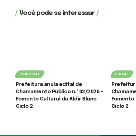
Você pode se interessar
PRINCIPAL
EDITAL
Prefeitura anula edital de
Prefeitur
Chamamento Público n.º 02/2026 –
Chamamen
Fomento Cultural da Aldir Blanc
Fomento C
Ciclo 2
Ciclo 2
3 de agosto de 2026
30 de julho de 