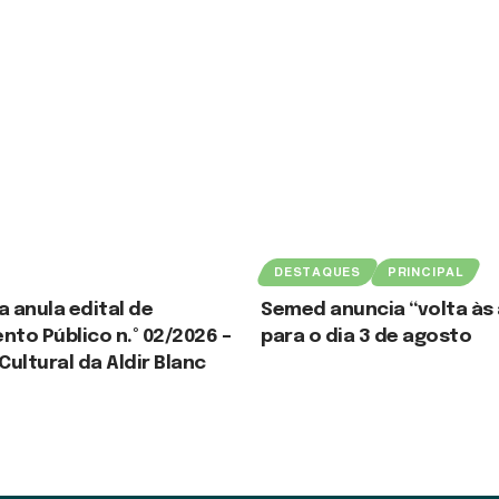
DESTAQUES
PRINCIPAL
a anula edital de
Semed anuncia “volta às 
to Público n.º 02/2026 –
para o dia 3 de agosto
ultural da Aldir Blanc
30 de julho de 2026
2026