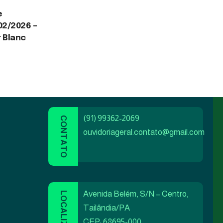
e
02/2026 –
r Blanc
(91) 99362-2069
ouvidoriageral.contato@gmail.com
Avenida Belém, S/N – Centro,
Tailândia/PA
CEP: 68695-000