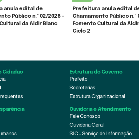
a anula edital de
Prefeitura anula edital d
to Público n.º 02/2026 –
Chamamento Público n.º 
ultural da Aldir Blanc
Fomento Cultural da Aldi
Ciclo 2
 2026
30 de julho de 2026
o Cidadão
Estrutura do Governo
cia
Prefeito
l
Secretarias
Frequentes
Estrutura Organizacional
nsparência
Ouvidoria e Atendimento
Fale Conosco
Ouvidoria Geral
Humanos
SIC - Serviço de Informação