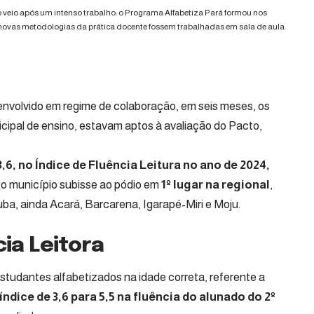
veio após um intenso trabalho: o Programa Alfabetiza Pará formou nos
ue novas metodologias da prática docente fossem trabalhadas em sala de aula
envolvido em regime de colaboração, em seis meses, os
cipal de ensino, estavam aptos à avaliação do Pacto,
3,6, no Índice de Fluência Leitura no ano de 2024,
e o município subisse ao pódio em
1º lugar na regional
,
ba, ainda Acará, Barcarena, Igarapé-Miri e Moju.
cia Leitora
studantes alfabetizados na idade correta, referente a
ndice de 3,6 para 5,5 na fluência do alunado do 2º