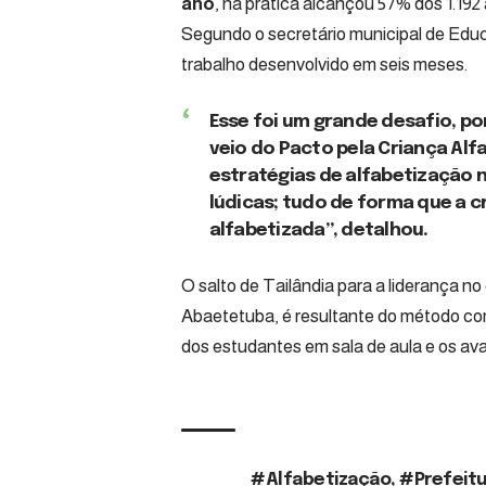
ano
, na prática alcançou 57% dos 1.192 
Segundo o secretário municipal de Edu
trabalho desenvolvido em seis meses.
Esse foi um grande desafio, po
veio do Pacto pela Criança Al
estratégias de alfabetização n
lúdicas; tudo de forma que a 
alfabetizada”, detalhou.
O salto de Tailândia para a liderança n
Abaetetuba, é resultante do método co
dos estudantes em sala de aula e os aval
#Alfabetização
,
#Prefeitu
TAGS: