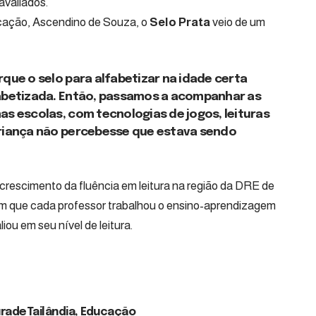
avaliados.
cação, Ascendino de Souza, o
Selo Prata
veio de um
rque o selo para alfabetizar na idade certa
fabetizada. Então, passamos a acompanhar as
as escolas, com tecnologias de jogos, leituras
criança não percebesse que estava sendo
o crescimento da fluência em leitura na região da DRE de
m que cada professor trabalhou o ensino-aprendizagem
iou em seu nível de leitura.
radeTailândia
,
Educação