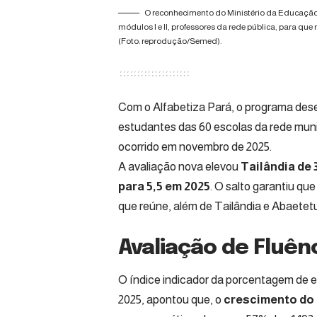
O reconhecimento do Ministério da Educação 
módulos I e II, professores da rede pública, para q
(Foto: reprodução/Semed).
Com o Alfabetiza Pará, o programa des
estudantes das 60 escolas da rede muni
ocorrido em novembro de 2025.
A avaliação nova elevou
Tailândia de 
para 5,5 em 2025
. O salto garantiu qu
que reúne, além de Tailândia e Abaetetu
Avaliação de Fluên
O índice indicador da porcentagem de e
2025, apontou que, o
crescimento do í