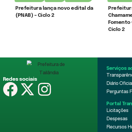
Prefeitura lança novo edital da
Prefeitur
(PNAB) – Ciclo 2
Chamamen
Fomento C
3 de agosto de 2026
Ciclo 2
3 de agosto de
Serviços a
Transparên
Redes sociais
Diário Oficia
Perguntas 
Portal Tra
Licitações
Despesas
Recursos 