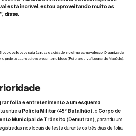
val está incrível, estou aproveitando muito as
, disse.
l Bloco dos Idosos saiu às ruas da cidade, no clima carnavalesco. Organizado
, o prefeito Lauro esteve presente no bloco (Foto: arquivo/ Leonardo Macêdo).
rioridade
grar folia e entretenimento a um esquema
nta entre a
Polícia Militar (45º Batalhão)
, o
Corpo de
nto Municipal de Trânsito (Demutran)
, garantiu um
gistradas nos locais de festa durante os três dias de folia.