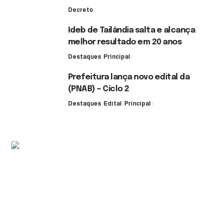
Decreto
7 de agosto de 2026
Ideb de Tailândia salta e alcança
melhor resultado em 20 anos
Destaques
Principal
6 de agosto de 2026
Prefeitura lança novo edital da
(PNAB) – Ciclo 2
Destaques
Edital
Principal
3 de agosto de 2026