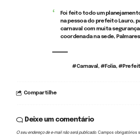
Foi feito todo um planejament
na pessoa do prefeito Lauro, 
carnaval com muita segurança
coordenada na sede, Palmares 
#Carnaval
,
#Folia
,
#Prefeit
TAGS:
Compartilhe
Deixe um comentário
O seu endereço de e-mail não será publicado.
Campos obrigatórios