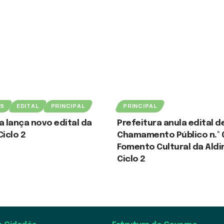
ES
EDITAL
PRINCIPAL
PRINCIPAL
a lança novo edital da
Prefeitura anula edital d
Ciclo 2
Chamamento Público n.º 
Fomento Cultural da Aldi
 2026
Ciclo 2
3 de agosto de 2026