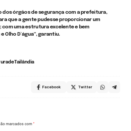
o dos órgãos de segurança com a prefeitura,
para que a gente pudesse proporcionar um
; com uma estrutura excelente e bem
e Olho D`água”, garantiu.
uradeTailândia
Facebook
Twitter
 são marcados com
*