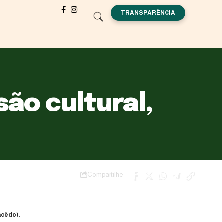
TRANSPARÊNCIA
são cultural,
Compartilhe
acêdo).