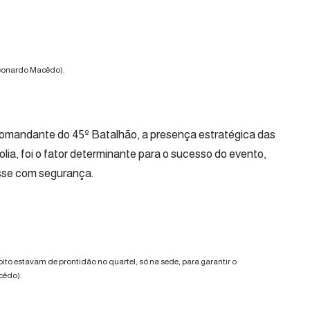
Leonardo Macêdo).
comandante do 45º Batalhão, a presença estratégica das
olia, foi o fator determinante para o sucesso do evento,
isse com segurança.
oito estavam de prontidão no quartel, só na sede, para garantir o
cêdo).