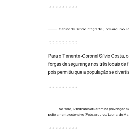
Cabine do Centro Integrado (Foto: arquivo/ 
Para o Tenente-Coronel Sílvio Costa, 
forças de segurança nos três locais de f
pois permitiu que a população se divert
Ao todo, 12 militares atuaram na prevenção e 
policiamento ostensivo (Foto: arquivo/ Leonardo Ma