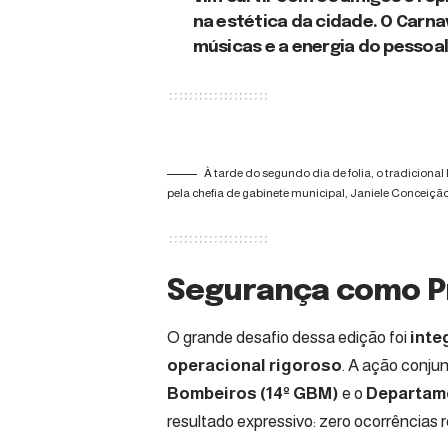
na estética da cidade. O Carna
músicas e a energia do pessoal”
À tarde do segundo dia de folia, o tradiciona
pela chefia de gabinete municipal, Janiele Conceição
Segurança como P
O grande desafio dessa edição foi
inte
operacional rigoroso
. A ação conju
Bombeiros (14º GBM)
e o
Departame
resultado expressivo: zero ocorrências re