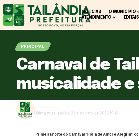
NOTÍCIAS
O MUNICÍPIO
ATENDIMENTO
EDITAIS
PRINCIPAL
Carnaval de Tai
musicalidade e
Ascom PMT
Última atualização: 3 de agosto de 2026 19:14
Primeira noite do Carnaval "Folia de Amor e Alegria",