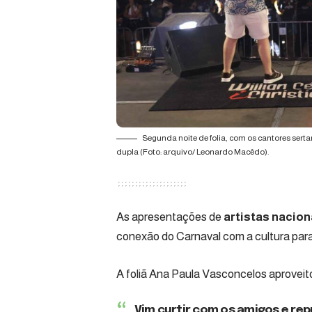
Segunda noite de folia, com os cantores sertane
dupla (Foto: arquivo/ Leonardo Macêdo).
As apresentações de
artistas nacion
conexão do Carnaval com a cultura para
A foliã Ana Paula Vasconcelos aproveito
Vim curtir com os amigos e re