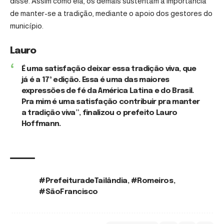
disse. Assim como ela, os demais sustentam a importância
de manter-se a tradição, mediante o apoio dos gestores do
município.
Lauro
É uma satisfação deixar essa tradição viva, que
já é a 17ª edição. Essa é uma das maiores
expressões de fé da América Latina e do Brasil.
Pra mim é uma satisfação contribuir pra manter
a tradição viva”, finalizou o prefeito Lauro
Hoffmann.
#PrefeituradeTailândia
,
#Romeiros
,
TAGS:
#SãoFrancisco