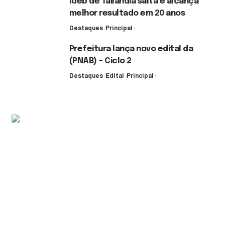
Ideb de Tailândia salta e alcança
melhor resultado em 20 anos
Destaques
Principal
6 de agosto de 2026
Prefeitura lança novo edital da
(PNAB) – Ciclo 2
Destaques
Edital
Principal
3 de agosto de 2026