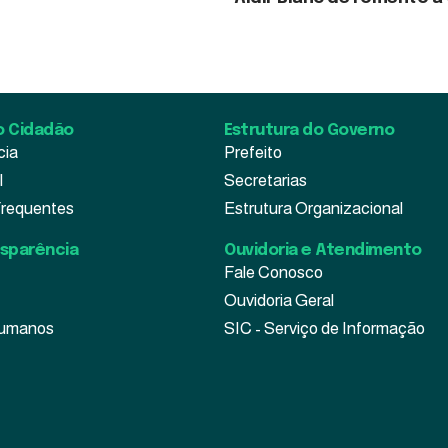
026
3 de agosto de 2026
o Cidadão
Estrutura do Governo
cia
Prefeito
l
Secretarias
Frequentes
Estrutura Organizacional
nsparência
Ouvidoria e Atendimento
Fale Conosco
Ouvidoria Geral
Humanos
SIC - Serviço de Informação