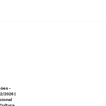
ões –
2/2026 |
acional
 Cultura