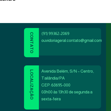
(91) 99362-2069
ouvidoriageral.contato@gmail.com
Avenida Belém, S/N – Centro,
Tailândia/PA
CEP: 68695-000
08h00 às 13h30 de segunda a
sexta-feira