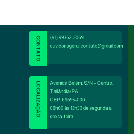
(91) 99362-2069
ouvidoriageral.contato@gmail.com
Avenida Belém, S/N – Centro,
Tailândia/PA
CEP: 68695-000
08h00 às 13h30 de segunda a
sexta-feira