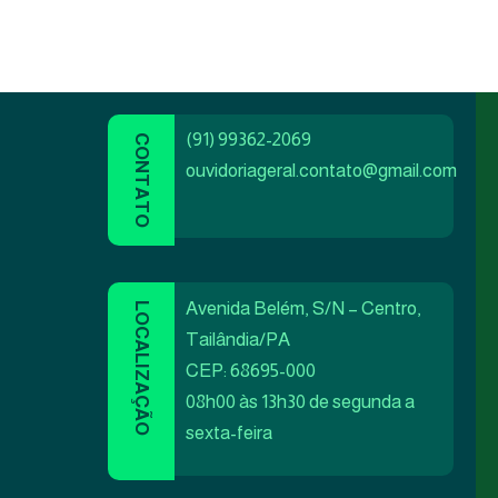
(91) 99362-2069
ouvidoriageral.contato@gmail.com
Avenida Belém, S/N – Centro,
Tailândia/PA
CEP: 68695-000
08h00 às 13h30 de segunda a
sexta-feira