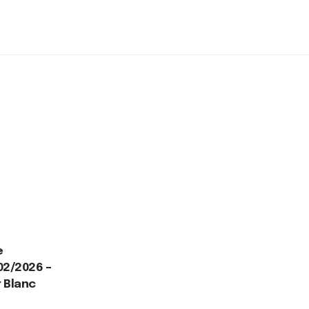
e
02/2026 –
r Blanc